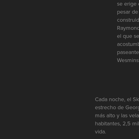
se erige 
pesar de
construi
Raymond 
el que se
acostumbr
paseante
Wesminst
Cada noche, el Sk
estrecho de Georg
más alto y las ve
habitantes, 2,5 m
vida.