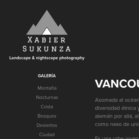
Landscape & nightscape photography
GALERÍA
VANCO
Montaña
Nocturnas
Asomada al océano 
Costa
diversidad étnica 
alemán por allá, a
Bosques
como nexo de unió
Desiertos
Ciudad
Es una urbe joven