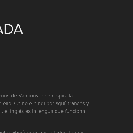
ADA
rrios de Vancouver se respira la
 ello. Chino e hindi por aquí, francés y
… el inglés es la lengua que funciona
ientos aborígenes y alrededor de una