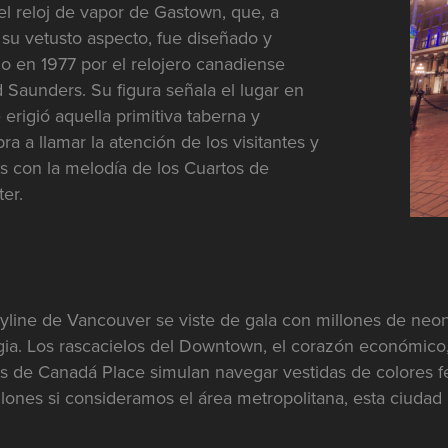
el reloj de vapor de Gastown, que, a
 su vetusto aspecto, fue diseñado y
do en 1977 por el relojero canadiense
Saunders. Su figura señala el lugar en
 erigió aquella primitiva taberna y
a a llamar la atención de los visitantes y
s con la melodía de los Cuartos de
er.
yline de Vancouver se viste de gala con millones de neon
ia. Los rascacielos del Downtown, el corazón económico, c
las de Canadá Place simulan navegar vestidas de colores 
illones si consideramos el área metropolitana, esta ciuda