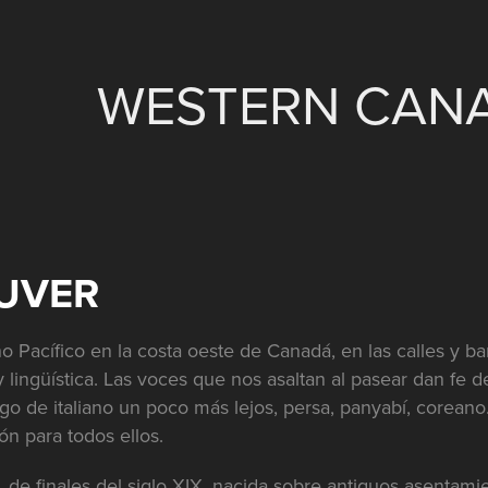
WESTERN CAN
UVER
Pacífico en la costa oeste de Canadá, en las calles y ba
y lingüística. Las voces que nos asaltan al pasear dan fe de
lgo de italiano un poco más lejos, persa, panyabí, coreano
n para todos ellos.
, de finales del siglo XIX, nacida sobre antiguos asentam