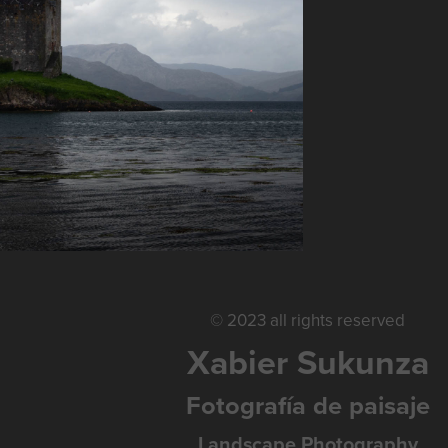
SCOTLAND
© 2023 all rights reserved
Xabier Sukunza
Fotografía de paisaje
Landscape Photography